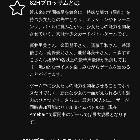
82Hブロッサムとは

近未来の学園衛星を舞台に、特殊な能力（異能）を
持つ少女たちの先生となり、ミッションやトレーニ
ング、バトルに挑みながら、少女たちの能力を開花
させていく、異能☆少女カードバトルゲームです。
新井里美さん、金田朋子さん、斎藤千和さん、芹澤
優さん、南條愛乃さん、能登麻美子さん、三森すず
こさんら総勢30名以上の豪華声優陣が出演してお
り、魅力的なボイスを楽しみながらゲームを進める
ことができます。
ゲーム中に少女たちの能力を開花させることでボイ
スだけでなく、新たな少女の一面が見られるのも魅
力のひとつです。さらに、最大100人のユーザーが
同時参加可能のリアルタイムバトルは、現在
Amebaにて展開中のゲームでは最大規模となりま
す。